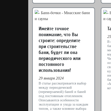
Имейте точное
Т
понимание, что Вы
25
строите: определите
В 
при строительстве
ба
ми
бани, будет ли она
ко
периодического или
Чи
ос
постоянного
св
использования!
ку
ин
29 января 2024
ба
В статье рассматривается выбор
«М
между периодической
ко
(перемерзаемой) баней и баней
под постоянным отоплением.
Описываются особенности
эксплуатации и ухода за каждым
типом, а также влияние выбора