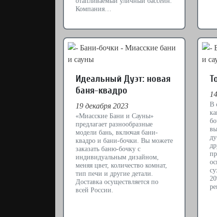
отапливаемый уличный бассейн.
Компания…
Идеальный Дуэт: новая
Т
баня-квадро
14
В 
19 декабря 2023
ка
«Миасские Бани и Сауны»
бо
предлагает разнообразные
вы
модели бань, включая бани-
ду
квадро и бани-бочки. Вы можете
др
заказать баню-бочку с
пр
индивидуальным дизайном,
ос
меняя цвет, количество комнат,
су
тип печи и другие детали.
20
Доставка осуществляется по
ре
всей России.