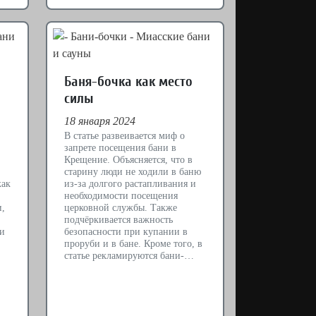
Баня-бочка как место
силы
18 января 2024
В статье развеивается миф о
запрете посещения бани в
Крещение. Объясняется, что в
старину люди не ходили в баню
как
из-за долгого растапливания и
необходимости посещения
и,
церковной службы. Также
подчёркивается важность
 и
безопасности при купании в
проруби и в бане. Кроме того, в
статье рекламируются бани-…