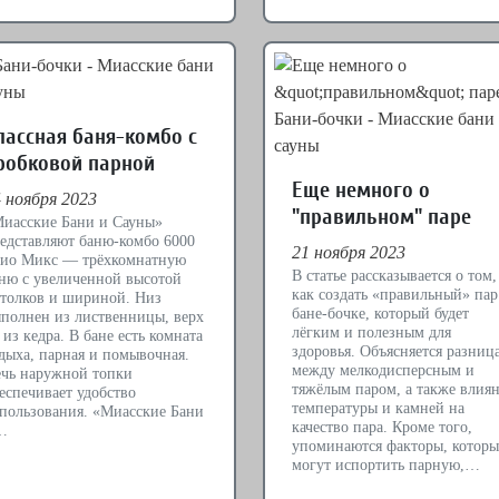
лассная баня-комбо с
робковой парной
Еще немного о
 ноября 2023
"правильном" паре
иасские Бани и Сауны»
едставляют баню-комбо 6000
21 ноября 2023
ио Микс — трёхкомнатную
В статье рассказывается о том,
ню с увеличенной высотой
как создать «правильный» пар
толков и шириной. Низ
бане-бочке, который будет
полнен из лиственницы, верх
лёгким и полезным для
из кедра. В бане есть комната
здоровья. Объясняется разниц
дыха, парная и помывочная.
между мелкодисперсным и
чь наружной топки
тяжёлым паром, а также влия
еспечивает удобство
температуры и камней на
пользования. «Миасские Бани
качество пара. Кроме того,
…
упоминаются факторы, которы
могут испортить парную,…