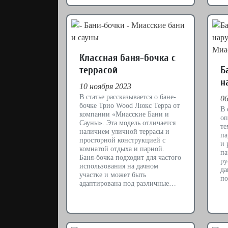
Классная баня-бочка с
террасой
Б
н
10 ноября 2023
В статье рассказывается о бане-
06
бочке Трио Wood Люкс Терра от
В 
компании «Миасские Бани и
оп
Сауны». Эта модель отличается
те
наличием уличной террасы и
па
просторной конструкцией с
и 
комнатой отдыха и парной.
па
Баня-бочка подходит для частого
ру
использования на дачном
да
участке и может быть
по
адаптирована под различные…