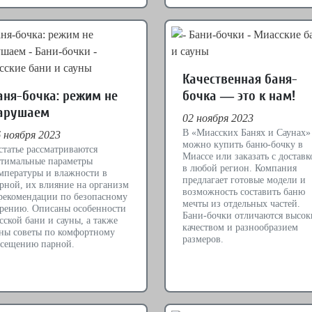
Качественная баня-
аня-бочка: режим не
бочка — это к нам!
арушаем
02 ноября 2023
В «Миасских Банях и Саунах»
 ноября 2023
можно купить баню-бочку в
статье рассматриваются
Миассе или заказать с доставк
тимальные параметры
в любой регион. Компания
мпературы и влажности в
предлагает готовые модели и
рной, их влияние на организм
возможность составить баню
рекомендации по безопасному
мечты из отдельных частей.
рению. Описаны особенности
Бани-бочки отличаются высо
сской бани и сауны, а также
качеством и разнообразием
ны советы по комфортному
размеров.
сещению парной.