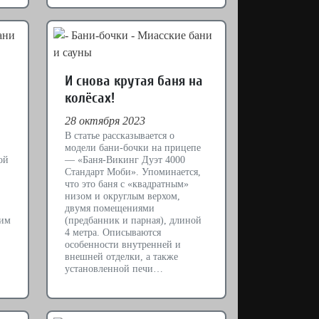
И снова крутая баня на
колёсах!
28 октября 2023
В статье рассказывается о
модели бани-бочки на прицепе
ой
— «Баня-Викинг Дуэт 4000
Стандарт Моби». Упоминается,
что это баня с «квадратным»
низом и округлым верхом,
двумя помещениями
ким
(предбанник и парная), длиной
4 метра. Описываются
особенности внутренней и
внешней отделки, а также
установленной печи…