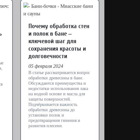
Почему обработка стен
ь
и полок в бане –
ключевой шаг для
сохранения красоты и
долговечности
ые
05 февраля 2024
м,
В статье рассматривается вопрос
обработки древесины в бане.
Обсуждаются преимущества и
ся
недостатки использования лака
на водной основе и масла для
защиты поверхностей.
Подчёркивается важность
обработки древесины до
установки полок и
предотвращения гниения и
развития плесени.