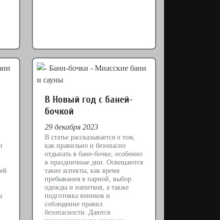
В Новый год с баней-
бочкой
29 декабря 2023
В статье рассказывается о том,
и
как правильно и безопасно
отдыхать в бане-бочке, особенно
в праздничные дни. Освещаются
ней
такие аспекты, как время
пребывания в парной, выбор
одежды и напитков, а также
ы
подготовка веников и
соблюдение правил
безопасности. Даются