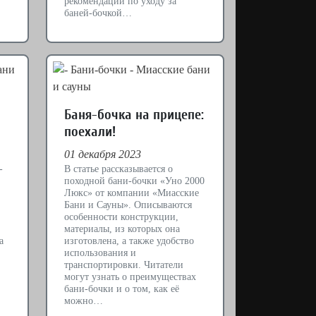
рекомендации по уходу за
баней-бочкой…
Баня-бочка на прицепе:
поехали!
01 декабря 2023
-
В статье рассказывается о
походной бани-бочки «Уно 2000
Люкс» от компании «Миасские
Бани и Сауны». Описываются
особенности конструкции,
материалы, из которых она
a
изготовлена, а также удобство
использования и
транспортировки. Читатели
могут узнать о преимуществах
бани-бочки и о том, как её
можно…