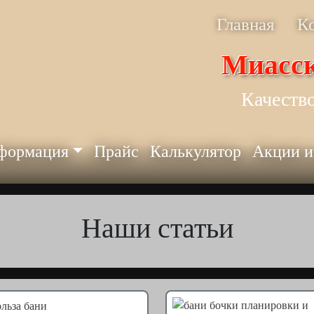
Главная
К
Миасск
Качество
формация
Прайс
Калькулятор
Акции и
Наши статьи