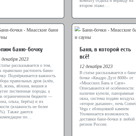
комнату отдыха и веранду на
втором этаже.…
опим баню-бочку
Баня, в которой есть
всё!
 декабря 2023
статье рассказывается о том,
12 декабря 2023
к правильно растопить баню-
В статье рассказывается о бане
чку. Подчёркивается важность
бочке «Квадро Дуэт 8000» от
бора правильных дров (клён,
«Миасских Бань и Саун».
б, ясень, яблоня, вишня и
Описываются её особенности:
угие лиственные породы, а
наличие купели, панорамные
и ограниченном бюджете —
окна, система подачи воздуха
ина, ольха, берёза) и их
«второе дыхание», печь Comet
хости (влажность не более
Vega с облицовкой камнем.
%). Также даются
Упоминается возможность
комендации по…
доставки бани-бочки в любой
регион России.