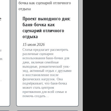
е
Проект выходного дня:
баня-бочка как
сценарий отличного
отдыха
15 июля 2026
Статья предлагает рассмотреть
т
различные сценарии
использования бани-бочки для
ях
дачи, включая семейные
выходные, романтический уик-
энд, активный отдых с друзьями
и восстановление после
физических нагрузок. Она
я…
подчёркивает, что баня-бочка
может стать центром
притяжения для всей семьи и
помочь создать…