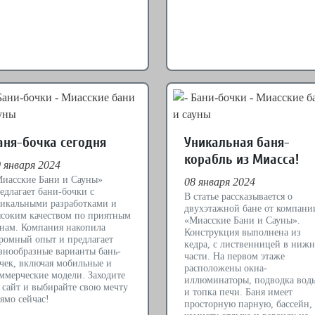
аня-бочка сегодня
Уникальная баня-
корабль из Миасса!
 января 2024
иасские Бани и Сауны»
08 января 2024
едлагает бани-бочки с
В статье рассказывается о
икальными разработками и
двухэтажной бане от компани
соким качеством по приятным
«Миасские Бани и Сауны».
нам. Компания накопила
Конструкция выполнена из
ромный опыт и предлагает
кедра, с лиственницей в ниж
знообразные варианты бань-
части. На первом этаже
чек, включая мобильные и
расположены окна-
ммерческие модели. Заходите
иллюминаторы, подводка вод
 сайт и выбирайте свою мечту
и топка печи. Баня имеет
ямо сейчас!
просторную парную, бассейн,