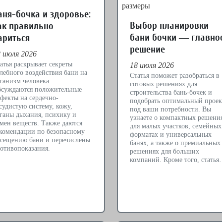
аня-бочка и здоровье:
Выбор планировки
ак правильно
бани бочки — главно
ариться
решение
 июля 2026
атья раскрывает секреты
18 июля 2026
лебного воздействия бани на
Статья поможет разобраться в
ганизм человека.
готовых решениях для
суждаются положительные
строительства бань-бочек и
фекты на сердечно-
подобрать оптимальный проек
судистую систему, кожу,
под ваши потребности. Вы
ганы дыхания, психику и
узнаете о компактных решени
мен веществ. Также даются
для малых участков, семейных
комендации по безопасному
форматах и универсальных
сещению бани и перечислены
банях, а также о премиальных
отивопоказания.
решениях для больших
компаний. Кроме того, стать