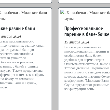
акие разные бани
Профессиональное
парение в бане-бочке
 января 2024
статье рассказывается о
19 января 2024
нных традициях разных стран
В статье рассказывается о
ра: от русской бани до
профессиональном парении и
рейского чимчильбана.
особенностях бань-бочек,
татели узнают об
удобных для пармейстеров.
обенностях и ритуалах,
Описываются системы, такие 
язанных с баней в разных
'Второе дыхание', выдвижные
льтурах. Также представлена
полки и печи с выводом топк
формация о том, как выбрать
которые делают парение более
ню-бочку от компании
комфортным. 'Миасские Бани
иасские Бани и Сауны»,
Сауны' предлагают различные
торая…
конфигурации бань-…