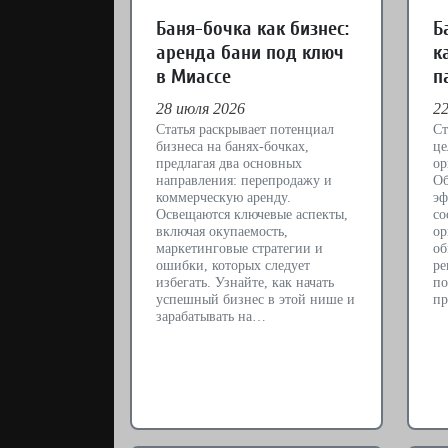
Баня-бочка как бизнес:
Б
аренда бани под ключ
к
в Миассе
п
28 июля 2026
22
Статья раскрывает потенциал
Ст
бизнеса на банях-бочках,
це
предлагая два основных
ор
направления: перепродажу и
Об
коммерческую аренду.
эф
Освещаются ключевые аспекты,
со
включая окупаемость,
ор
маркетинговые стратегии и
об
ошибки, которых следует
ре
избегать. Узнайте, как начать
по
успешный бизнес в этой нише и
пр
зарабатывать на…