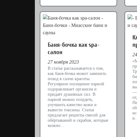
К
Баня-бочка как spa-
п
салон
24
«М
27 ноября 2023
пр
В статье рассказывается о том,
Тр
как баня-бочка может заменить
ба
поход в салон красоты.
по
Регулярное посещение парной
вы
оздоравливает организм и
— 
придаёт душевных сил. В
от
парной можно похудеть,
Пе
улучшить качество кожи и
об
вывести токсины. Статья
ис
предлагает рецепты смесей для
и
обёртываний и скрабов, которые
можно…