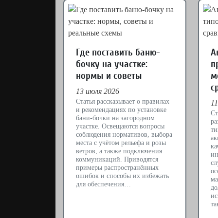
Где поставить баню-
А
бочку на участке:
п
нормы и советы
м
с
13 июля 2026
Статья рассказывает о правилах
11
и рекомендациях по установке
Ст
бани-бочки на загородном
ра
участке. Освещаются вопросы
ти
соблюдения нормативов, выбора
ак
места с учётом рельефа и розы
ка
ветров, а также подключения
ин
коммуникаций. Приводятся
сл
примеры распространённых
ос
ошибок и способы их избежать
ма
для обеспечения…
до
ис
та