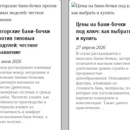
Цены на бани-бочки
вторские бани-бочки
под ключ: как выбрат
ротив типовых
и купить
оделей: честное
27 апреля 2026
равнение
В статье рассказывается о
миасских банях-бочках, котор
 июля 2026
отличаются высоким качество
атья рассматривает ключевые
длительным сроком службы и
зличия между авторскими и
прозрачностью
повыми банями-бочками,
ценообразования. Описывают
центируя внимание на
факторы, влияющие на
честве древесины,
стоимость бань, материалы, из
женерных системах и сроках
которых они изготавливаются,
ужбы. Читатели узнают, как
варианты планировок и
обенности производства и
комплектации. Также даются
териалы влияют на
практические…
лговечность и комфорт
пользования бани-бочки, а
кже получат…