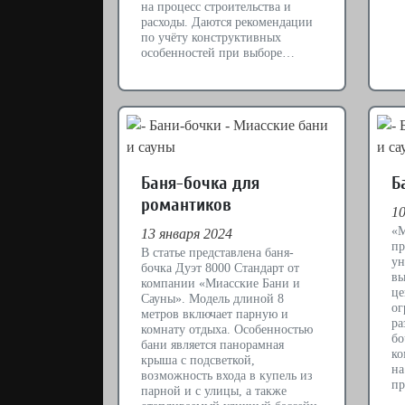
на процесс строительства и
расходы. Даются рекомендации
по учёту конструктивных
особенностей при выборе…
Баня-бочка для
Б
романтиков
10
«М
13 января 2024
пр
В статье представлена баня-
ун
бочка Дуэт 8000 Стандарт от
вы
компании «Миасские Бани и
це
Сауны». Модель длиной 8
ог
метров включает парную и
ра
комнату отдыха. Особенностью
бо
бани является панорамная
ко
крыша с подсветкой,
на
возможность входа в купель из
пр
парной и с улицы, а также