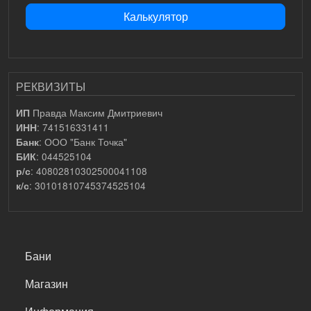
Калькулятор
РЕКВИЗИТЫ
Правда Максим Дмитриевич
ИП
: 741516331411
ИНН
: ООО "Банк Точка"
Банк
: 044525104
БИК
: 40802810302500041108
р/с
: 30101810745374525104
к/с
САМОЕ ВАЖНОЕ
Бани
Магазин