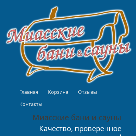
Перейти к основному содержанию
Верхнее меню
Главная
Корзина
Отзывы
Контакты
Миасские бани и сауны
Качество, проверенное