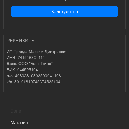
Калькулятор
РЕКВИЗИТЫ
Правда Максим Дмитриевич
ИП
: 741516331411
ИНН
: ООО "Банк Точка"
Банк
: 044525104
БИК
: 40802810302500041108
р/с
: 30101810745374525104
к/с
САМОЕ ВАЖНОЕ
Бани
Магазин