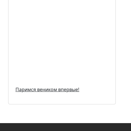
Паримся веником впервые!