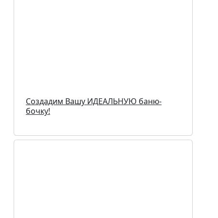
Создадим Вашу ИДЕАЛЬНУЮ баню-
бочку!