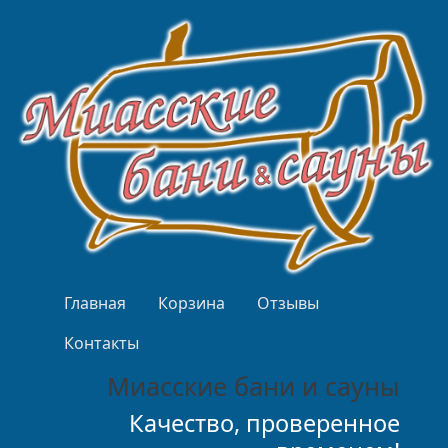
Перейти к основному содержанию
Верхнее меню
Главная
Корзина
Отзывы
Контакты
Миасские бани и сауны
Качество, проверенное