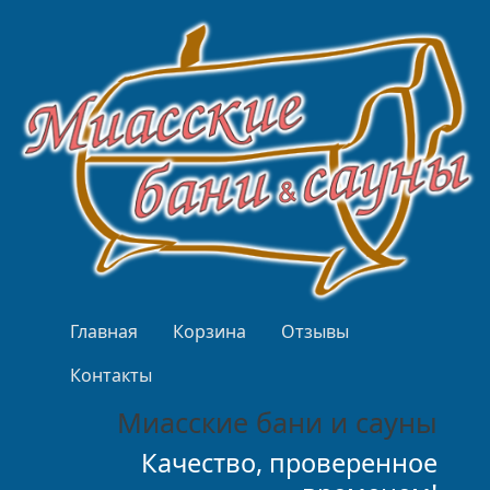
Перейти к основному содержанию
Верхнее меню
Главная
Корзина
Отзывы
Контакты
Миасские бани и сауны
Качество, проверенное