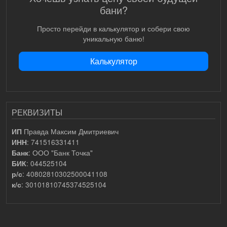
бани?
Просто перейди в калькулятор и собери свою
уникальную баню!
Калькулятор
РЕКВИЗИТЫ
Правда Максим Дмитриевич
ИП
: 741516331411
ИНН
: ООО "Банк Точка"
Банк
: 044525104
БИК
: 40802810302500041108
р/с
: 30101810745374525104
к/с