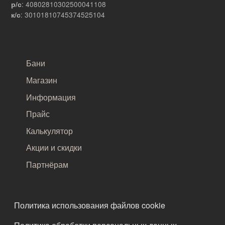
: 40802810302500041108
р/с
: 30101810745374525104
к/с
САМОЕ ВАЖНОЕ
Бани
Магазин
Информация
Прайс
Калькулятор
Акции и скидки
Партнёрам
ПОДВАЛ
Политика использования файлов cookie