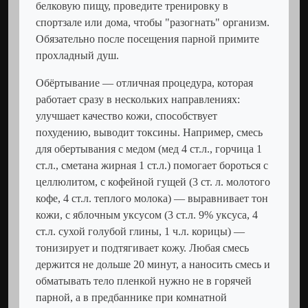
белковую пищу, проведите тренировку в
спортзале или дома, чтобы "разогнать" организм.
Обязательно после посещения парной примите
прохладный душ.
Обёртывание — отличная процедура, которая
работает сразу в нескольких направлениях:
улучшает качество кожи, способствует
похудению, выводит токсины. Например, смесь
для обертывания с медом (мед 4 ст.л., горчица 1
ст.л., сметана жирная 1 ст.л.) помогает бороться с
целлюлитом, с кофейной гущей (3 ст. л. молотого
кофе, 4 ст.л. теплого молока) — выравнивает тон
кожи, с яблочным уксусом (3 ст.л. 9% уксуса, 4
ст.л. сухой голубой глины, 1 ч.л. корицы) —
тонизирует и подтягивает кожу. Любая смесь
держится не дольше 20 минут, а наносить смесь и
обматывать тело пленкой нужно не в горячей
парной, а в предбаннике при комнатной