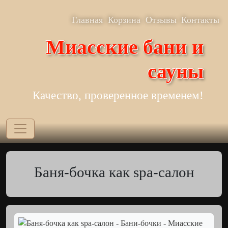
Перейти к основному содержанию
Верхнее меню
Главная
Корзина
Отзывы
Контакты
Миасские бани и
сауны
Качество, проверенное временем!
Баня-бочка как spa-салон