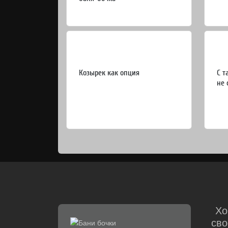
Козырек как опция
С т
не 
Хо
сво