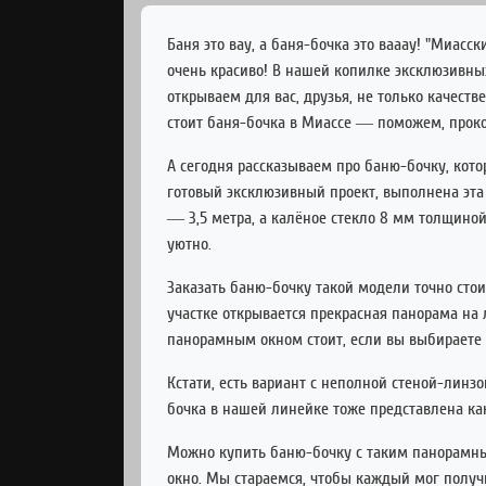
Баня это вау, а баня-бочка это вааау! "Миасс
очень красиво! В нашей копилке эксклюзивны
открываем для вас, друзья, не только качест
стоит баня-бочка в Миассе — поможем, проко
А сегодня рассказываем про баню-бочку, кот
готовый эксклюзивный проект, выполнена эта 
— 3,5 метра, а калёное стекло 8 мм толщиной
уютно.
Заказать баню-бочку такой модели точно стои
участке открывается прекрасная панорама на л
панорамным окном стоит, если вы выбираете 
Кстати, есть вариант с неполной стеной-линз
бочка в нашей линейке тоже представлена как
Можно купить баню-бочку с таким панорамным
окно. Мы стараемся, чтобы каждый мог получ