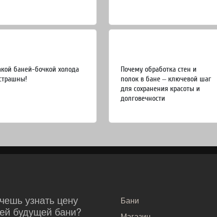
акой баней-бочкой холода
Почему обработка стен и
страшны!
полок в бане – ключевой шаг
для сохранения красоты и
долговечности
САМОЕ ВАЖНОЕ
чешь узнать цену
Бани
ей будущей бани?
Магазин