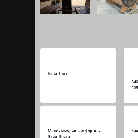
Баня Элит
Как
пол
Маленькая, но комфортная
Бан
баня-бочка