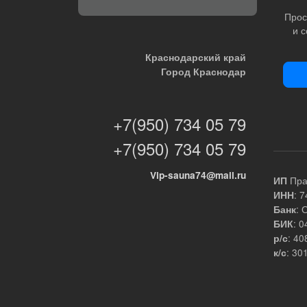
Прос
и 
Краснодарский край
Город Краснодар
+7(950) 734 05 79
+7(950) 734 05 79
Vip-sauna74@mail.ru
Пра
ИП
: 
ИНН
: 
Банк
: 
БИК
: 4
р/с
: 3
к/с