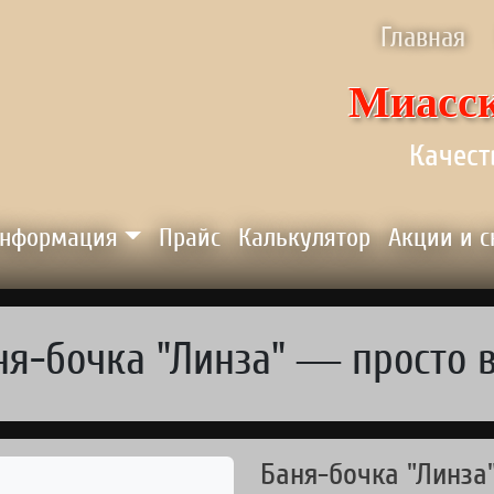
ню
Главная
Миасск
Качест
нформация
Прайс
Калькулятор
Акции и 
ня-бочка "Линза" — просто в
Баня-бочка "Линза