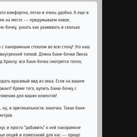
 это комфортно, легко и очень удобно. А еще и
тоим на месте — придумываем новое,
ню-бочку, узнать как ухаживать и сколько
 с панорамным стеклом во всю стену! Это наш
с внутренней топкой. Длина бани-бочки Линза
 бронзу: вся баня-бочка смотрится тепло,
людать красивый вид из окна. Если на вашем
ариант! Кроме того, купить баню-бочку с
тяжения для ваших клиентов!
ну, и оригинальности, конечно. Такая баня-
метров.
ус и просто "добавить" к ней панорамное
ьных опций и пожеланий для нас — проще