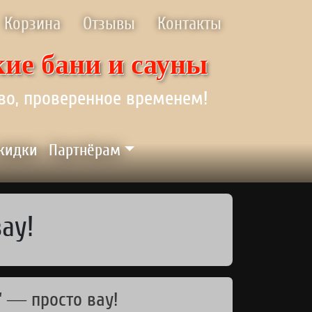
Корзина
Отзывы
Контакты
ие бани и сауны
во, проверенное временем!
скидки
Партнёрам
ау!
" — просто вау!