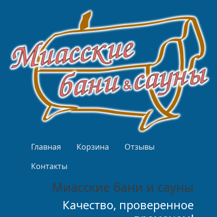
Перейти к основному содержанию
Верхнее меню
Главная
Корзина
Отзывы
Контакты
Миасские бани и сауны
Качество, проверенное