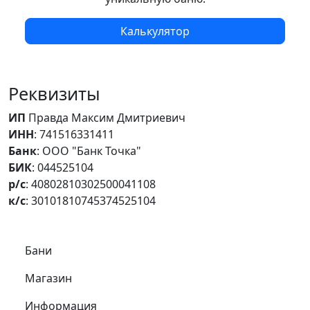
Калькулятор
Реквизиты
ИП
Правда Максим Дмитриевич
ИНН
: 741516331411
Банк
: ООО "Банк Точка"
БИК
: 044525104
р/с
: 40802810302500041108
к/с
: 30101810745374525104
Самое важное
Бани
Магазин
Информация