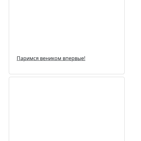
Паримся веником впервые!