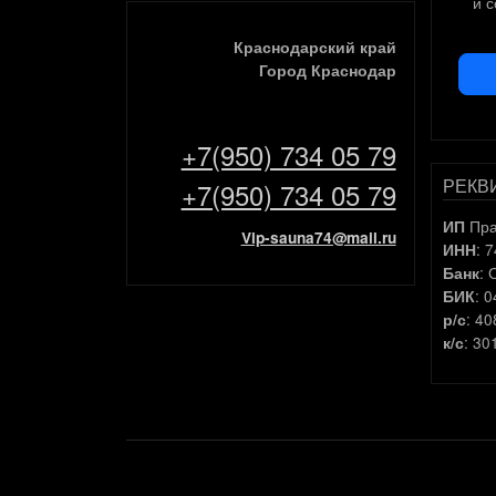
и 
Краснодарский край
Город Краснодар
+7(950) 734 05 79
РЕКВ
+7(950) 734 05 79
Пра
ИП
Vip-sauna74@mail.ru
: 
ИНН
: 
Банк
: 
БИК
: 4
р/с
: 3
к/с