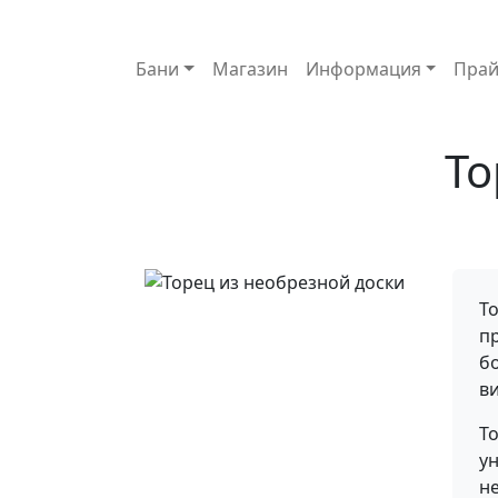
Основная навигация
Бани
Магазин
Информация
Прай
То
Т
п
б
в
То
у
н