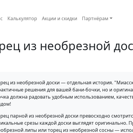
с
Калькулятор
Акции и скидки
Партнёрам
рец из необрезной до
орец из необрезной доски — отдельная история. "Миасск
рактичные решения для вашей бани-бочки, но и оригина
очка должна радовать удобным использованием, качес
идом!
рец парной из необрезной доски превосходно смотрится
никальные срезы каждой доски выглядят оригинально. П
еобрезной липы или торец из необрезной сосны — исп