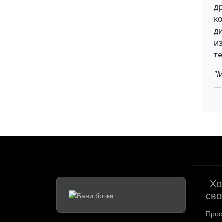
д
к
ди
и
те
"М
—
Хо
сво
Прос