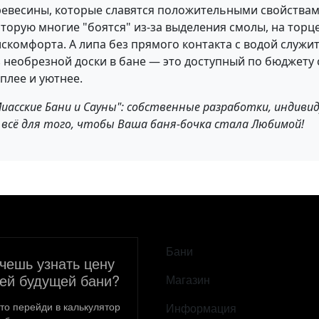
ревесины, которые славятся положительными свойствам
оторую многие "боятся" из-за выделения смолы, на торц
скомфорта. А липа без прямого контакта с водой служит
з необрезной доски в бане — это доступный по бюджету
плее и уютнее.
иасские Бани и Сауны": собственные разработки, индиви
 всё для того, чтобы Ваша баня-бочка стала Любимой!
САМОЕ ВАЖНОЕ
Бани
чешь узнать цену
ей будущей бани?
Магазин
то перейди в калькулятор
Информация