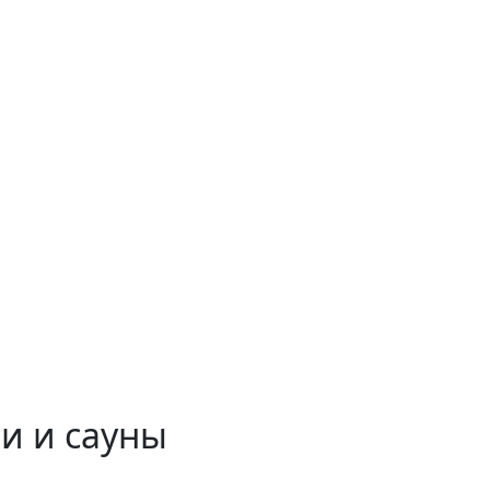
и и сауны
 временем!