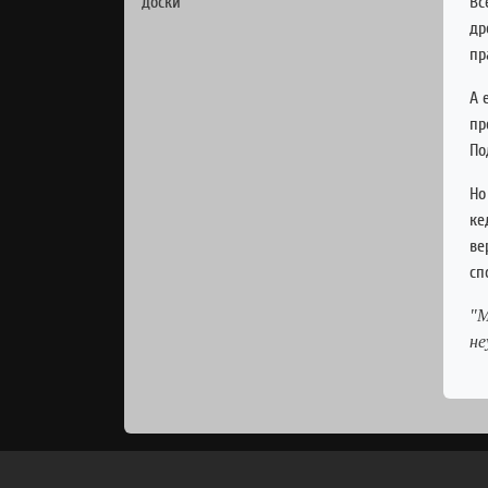
Вс
др
пр
А 
пр
По
Но
ке
ве
сп
"М
не