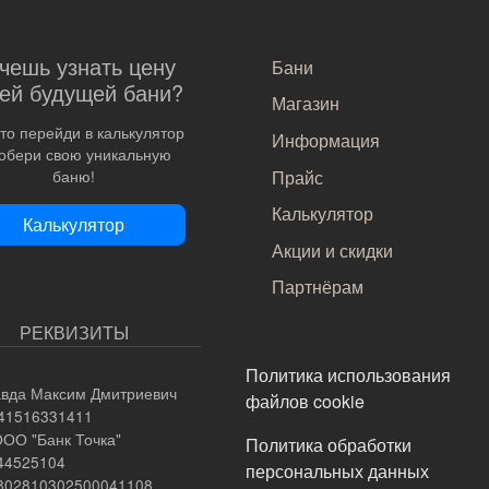
САМОЕ ВАЖНОЕ
чешь узнать цену
Бани
ей будущей бани?
Магазин
то перейди в калькулятор
Информация
собери свою уникальную
Прайс
баню!
Калькулятор
Калькулятор
Акции и скидки
Партнёрам
РЕКВИЗИТЫ
ПОДВАЛ
Политика использования
вда Максим Дмитриевич
файлов cookie
741516331411
ООО "Банк Точка"
Политика обработки
044525104
персональных данных
0802810302500041108