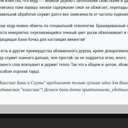
ем известно, что кедр — хвойное дерево с целебными свойствами и у
евесина тоже хороша: низкое содержание смол не обжигает, перепады 
авильной обработке служит долго вне зависимости от частоты парени
еще кедр можно обжечь по специальной технологии. Брашированный 
осто невероятно: переливающийся темный цвет доски обволакивает и
дходящая баня-бочка для настоящих викингов!
 есть и другие преимущества обожженного дерева, кроме декоратив
др служит намного дольше, чем простой; он не поддается огню, влаге,
рхнего слоя впитывает и держит тепло. Так что в общем и целом, об
особом отделки торца.
иасские Бани и Сауны" предлагают только лучшие идеи для Ваш
убиваемая "классика"! Делаем бани-бочки практичными, удобны