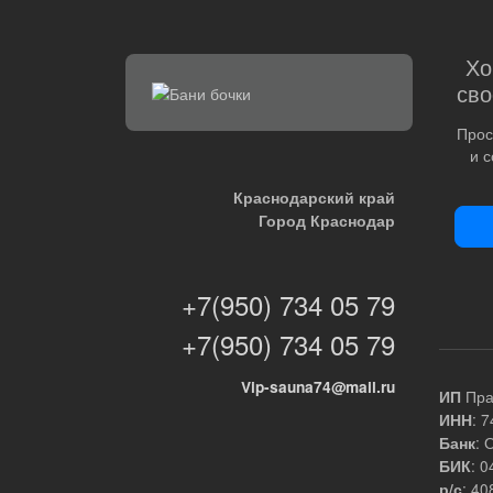
Хо
сво
Прос
и 
Краснодарский край
Город Краснодар
+7(950) 734 05 79
+7(950) 734 05 79
Vip-sauna74@mail.ru
Пра
ИП
: 
ИНН
: 
Банк
: 
БИК
: 4
р/с