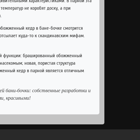
дивительными характеристиками. В парной эта
температур не коробят доску, а при
я.
обожженный кедр в бане-бочке смотрится
 отсылает куда-то к скандинавским мифам.
ной функции: брашированный обожженный
 насекомым; новая, пористая структура
ожженный кедр в парной является отличным
ей бани-бочки: собственные разработки и
ми, красивыми!