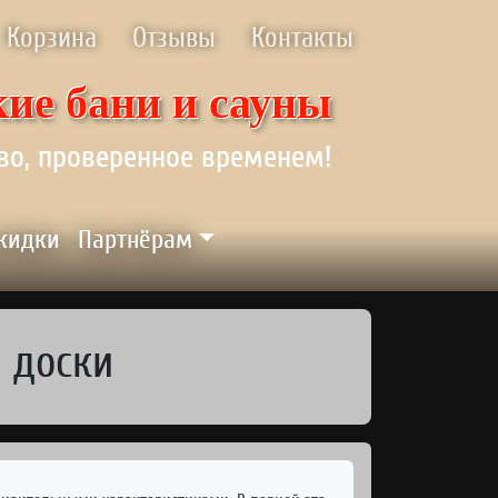
Корзина
Отзывы
Контакты
ие бани и сауны
во, проверенное временем!
скидки
Партнёрам
 доски