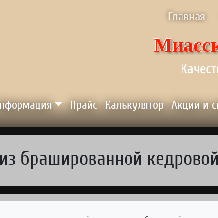
ню
Главная
Миасск
Качест
нформация
Прайс
Калькулятор
Акции и 
 из брашированной кедровой