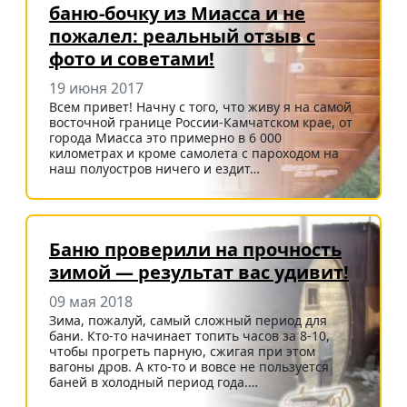
баню-бочку из Миасса и не
пожалел: реальный отзыв с
фото и советами!
19 июня 2017
Всем привет! Начну с того, что живу я на самой
восточной границе России-Камчатском крае, от
города Миасса это примерно в 6 000
километрах и кроме самолета с пароходом на
наш полуостров ничего и ездит…
Баню проверили на прочность
зимой — результат вас удивит!
09 мая 2018
Зима, пожалуй, самый сложный период для
бани. Кто-то начинает топить часов за 8-10,
чтобы прогреть парную, сжигая при этом
вагоны дров. А кто-то и вовсе не пользуется
баней в холодный период года.…