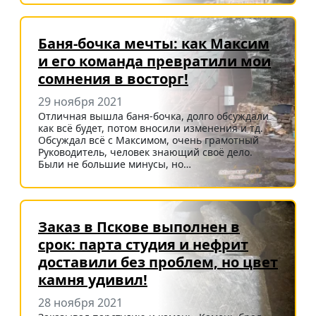
Баня-бочка мечты: как Максим
и его команда превратили мои
сомнения в восторг!
29 ноября 2021
Отличная вышла баня-бочка, долго обсуждали
как всё будет, потом вносили изменения и тд.
Обсуждал всё с Максимом, очень грамотный
Руководитель, человек знающий своё дело.
Были не большие минусы, но…
Заказ в Пскове выполнен в
срок: парта студия и нефрит
доставили без проблем, но цвет
камня удивил!
28 ноября 2021