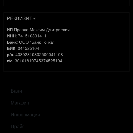
РЕКВИЗИТЫ
Правда Максим Дмитриевич
ИП
: 741516331411
ИНН
: ООО "Банк Точка"
Банк
: 044525104
БИК
: 40802810302500041108
р/с
: 30101810745374525104
к/с
САМОЕ ВАЖНОЕ
Бани
Магазин
Информация
Прайс