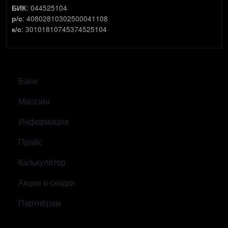
: 044525104
БИК
: 40802810302500041108
р/с
: 30101810745374525104
к/с
САМОЕ ВАЖНОЕ
Бани
Магазин
Информация
Прайс
Калькулятор
Акции и скидки
Партнёрам