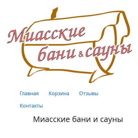
Перейти к основному содержанию
Верхнее меню
Главная
Корзина
Отзывы
Контакты
Миасские бани и сауны
Качество, проверенное